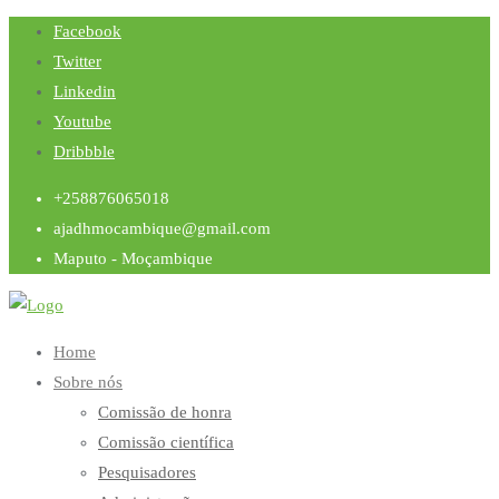
Skip
Facebook
to
Twitter
content
Linkedin
Youtube
Dribbble
+258876065018
ajadhmocambique@gmail.com
Maputo - Moçambique
Home
Sobre nós
Comissão de honra
Comissão científica
Pesquisadores