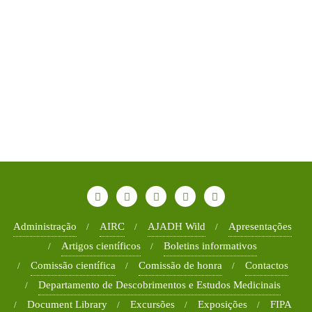
Administração
AIRC
AJADH Wild
Apresentações
Artigos científicos
Boletins informativos
Comissão científica
Comissão de honra
Contactos
Departamento de Descobrimentos e Estudos Medicinais
Document Library
Excursões
Exposições
FIPA